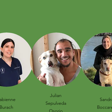
Julian
abienne
Sandr
Sepulveda
Burach
Boccare
Osorio