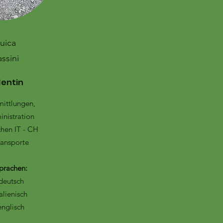
uica
ssini
dentin
mittlungen,
inistration
chen IT - CH
ransporte
prachen:
deutsch
talienisch
englisch