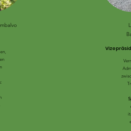
ambalvo
L
Ba
Vizepräsi
gen,
len
Ver
n
Adm
zwis
:
T
h
S
h
i