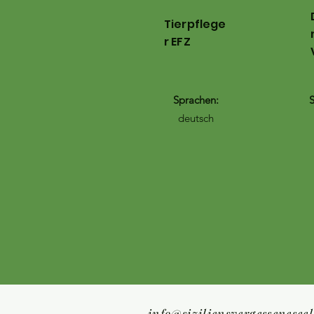
Tierpflege
r EFZ
Sprachen:
S
deutsch
info@siziliensvergessenesee