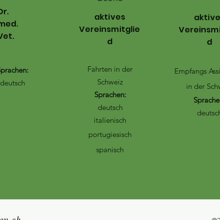
Dr.
aktives
aktiv
med.
Vereinsmitglie
Vereinsmi
Vet.
d
d
Fahrten in der
prachen:
Empfangs Assi
Schweiz
deutsch
in der Sch
Sprachen:
Sprache
deutsch
deutsc
italienisch
portugiesisch
spanisch
len.ch