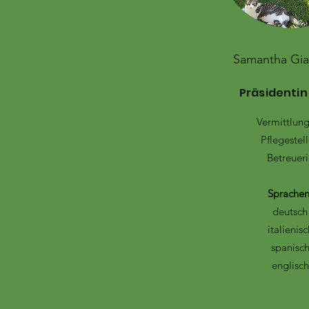
Samantha Gi
Präsidentin
Vermittlun
Pflegestel
Betreueri
Sprachen
deutsch
italienisc
spanisc
englisch