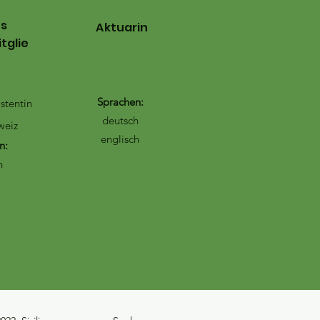
es
Aktuarin
tglie
Sprachen:
stentin
deutsch
weiz
englisch
n:
h