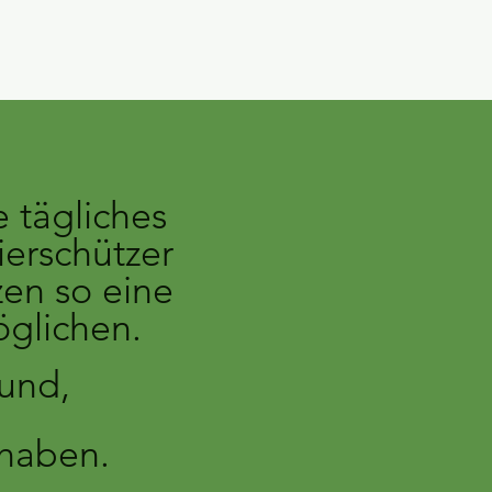
e tägliches
ierschützer
en so eine
öglichen.
rund,
 haben.