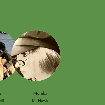
a
Monika
lli
M. Hawle