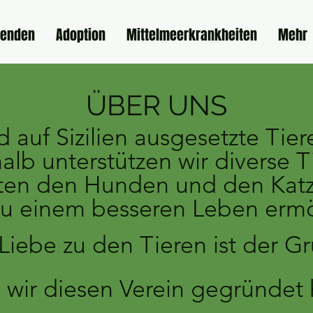
penden
Adoption
Mittelmeerkrankheiten
Mehr
ÜBER UNS
d auf Sizilien ausgesetzte Tier
alb unterstützen wir diverse T
en den Hunden und den Katz
u einem besseren Leben erm
Liebe zu den Tieren ist der G
wir diesen Verein gegründet